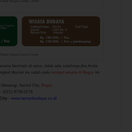
Paket Harga Facility Center
Paket Harga Green Center
rana bermain di sana, tidak ada salahnya jika Anda
ngkat liburan ke salah satu
tempat wisata di Bogor
ini.
. Siliwangi, Sentul City,
Bogor
- (021) 87961578
City
-
www.tamanbudaya.co.id