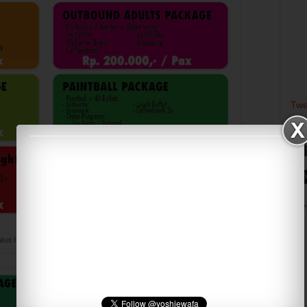
Twe
Li
Har
aket harga Outbound package