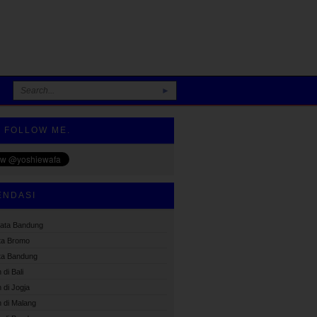
►
R FOLLOW ME.
ENDASI
sata Bandung
ta Bromo
ta Bandung
di Bali
 di Jogja
 di Malang