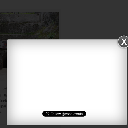
Lobang Jepang
i Bukit Sianok Bukittinggi dan pernah menjadi basis
nia II dan ketika Perang Asia Timur Raya pada tahun
upai seperti gua, merupakan sebuah bunker peninggalan
a.