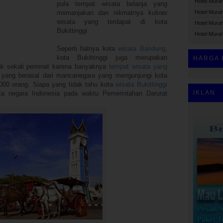
Hotel Mura
pula tempat wisata belanja yang
memanjakan dan nikmatnya kuliner
Hotel Murah
wisata yang terdapat di kota
Hotel Mura
Bukittinggi.
Hotel Murah
Seperti halnya kota
wisata Bandung
,
kota Bukittinggi juga merupakan
HARGA 
ak sekali peminat karena banyaknya
tempat wisata yang
 yang berasal dari mancanegara yang mengunjungi kota
6.000 orang. Siapa yang tidak tahu kota
wisata Bukittinggi
IKLAN
ta negara Indonesia pada waktu Pemerintahan Darurat