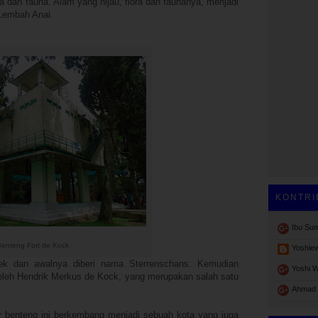
ra dan fauna. Alam yang hijau, flora dan faunanya, menjadi
 Lembah Anai.
KONTRI
Ibu Su
Benteng Fort de Kock
Yoshie
rek dan awalnya diberi nama Sterrenschans. Kemudian
Yoshi 
oleh Hendrik Merkus de Kock, yang merupakan salah satu
Ahmad 
ar benteng ini berkembang menjadi sebuah kota yang juga