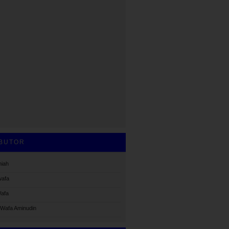
BUTOR
miah
wafa
Wafa
Wafa Aminudin