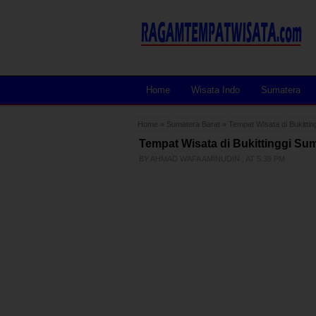
Home
Wisata Indo
Sumatera
Home
»
Sumatera Barat
»
Tempat Wisata di Bukitti
Tempat Wisata di Bukittinggi Su
BY
AHMAD WAFA AMINUDIN
, AT
5:39 PM