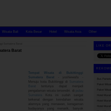
Wisata Bali
Kota Besar
Hotel
Wisata Asia
Other
nggi Sumatera Barat
LIKE O
matera Barat
REKOM
Tempat Wisata di Bukittinggi
Sumatera Barat
- yoshiewafa -
Bus Pariwi
Menuju kota Bukittinggi di
Sumatera
Paket Wisa
Barat
tentunya dapat menjadi
Paket Wisa
pengalaman wisata tersendiri. di
pulau
Sumatera
Kota ini sudah sangat
Hotel Murah 
terkenal dengan keindahan wisata
Hotel Murah
alamnya yang menawan, keragaman
Hotel Murah
budayanya yang menarik, banyak