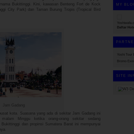
rnama Bukittinggi. Kini, kawasan Benteng Fort de Kock
MY BLO
nggi City Park) dan Taman Burung Tropis (Tropical Bird
Yoshiwafa.
Daftar Hot
PARTN
Yoshi Tour
Bromo Exec
SITE IN
Ping.sg
Jam Gadang
pusat kota. Suasana yang ada di sekitar Jam Gadang ini
 malam Minggu ketika orang-orang sekitar sedang
 Bukittinggi dan propinsi Sumatera Barat ini mempunyai
nya.