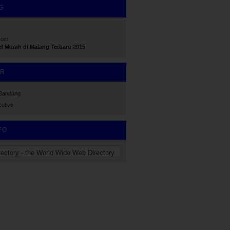
G
com
el Murah di Malang Terbaru 2015
ER
 Bandung
utive
FO