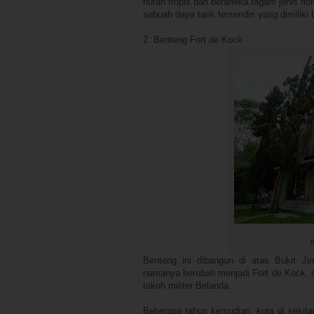
hutan tropis dan beraneka ragam jenis flo
sebuah daya tarik tersendiri yang dimiliki
2. Benteng Fort de Kock
Benteng ini dibangun di atas Bukit Ji
namanya berubah menjadi Fort de Kock, 
tokoh militer Belanda.
Beberapa tahun kemu­dian, kota di sekit