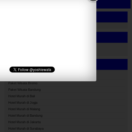
Comment disabled
ADS.
LIKE OR FOLLOW ME.
REKOMENDASI
Bus Pariwisata Bandung
Paket Wisata Bromo
Paket Wisata Bandung
Hotel Murah di Bali
Hotel Murah di Jogja
Hotel Murah di Malang
Hotel Murah di Bandung
Hotel Murah di Jakarta
Hotel Murah di Surabaya