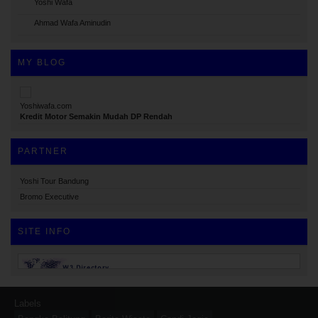
Yoshi Wafa
Ahmad Wafa Aminudin
MY BLOG
Yoshiwafa.com
Kredit Motor Semakin Mudah DP Rendah
PARTNER
Yoshi Tour Bandung
Bromo Executive
SITE INFO
Ping.sg
Labels