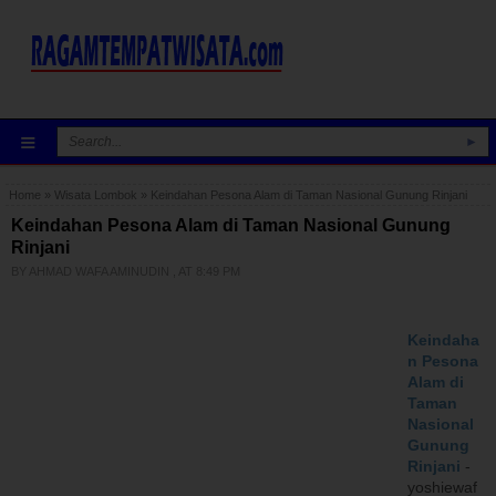
≡
►
Home
»
Wisata Lombok
»
Keindahan Pesona Alam di Taman Nasional Gunung Rinjani
Keindahan Pesona Alam di Taman Nasional Gunung
Rinjani
BY
AHMAD WAFA AMINUDIN
, AT
8:49 PM
Keindaha
n Pesona
Alam di
Taman
Nasional
Gunung
Rinjani
-
yoshiewaf