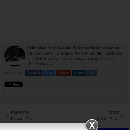
Keindahan Pesona Alam di Taman Nasional Gunung
Rinjani
- written by
Ahmad Wafa Aminudin
, published
at
8:49 PM
, categorized as
Tempat Wisata Menarik
,
Wisata Lombok
Bagikan Ke :
Facebook
Twitter
Google+
Linkedin
Digg
PREVIOUS
NEXT
◄
►
Newer Post
Older Post