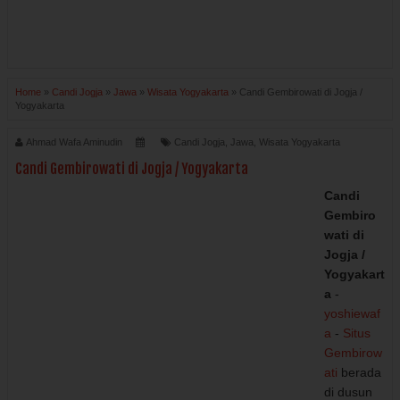
Home
»
Candi Jogja
»
Jawa
»
Wisata Yogyakarta
»
Candi Gembirowati di Jogja /
Yogyakarta
Ahmad Wafa Aminudin
Candi Jogja
,
Jawa
,
Wisata Yogyakarta
Candi Gembirowati di Jogja / Yogyakarta
Candi
Gembiro
wati di
Jogja /
Yogyakart
a
-
yoshiewaf
a
-
Situs
Gembirow
ati
berada
di dusun