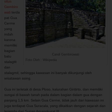
situs
Gembiro
wati
terda
pat Gua
Cerme
yang
indah
karena
memiliki
bagian
Candi Gembirowati
batu
Foto Oleh : Wikipedia
stalagtit
dan
stalagmit, sehingga kawasan ini banyak dikunjungi oleh
wisatawan asing.
Gua ini terletak di desa Ploso, kalurahan Giritirto, dan memiliki
sungai di bawah tanah pada dalam bagian dalam gua dengan
panjang 1,5 km. Selain Gua Cerme, tidak jauh dari kawasan ini
juga terdapat Gua Suracala, yang dikaitkan dengan sejarah dan
legenda dari Sunan Amangkurat III.