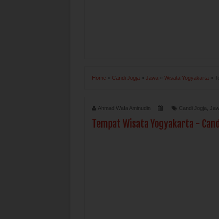
Home
»
Candi Jogja
»
Jawa
»
Wisata Yogyakarta
»
T
Ahmad Wafa Aminudin
Candi Jogja
,
Ja
Tempat Wisata Yogyakarta - Cand