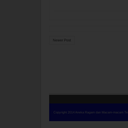
Newer Post
Copyright 2014
Aneka Ragam dan Macam-macam Tempa