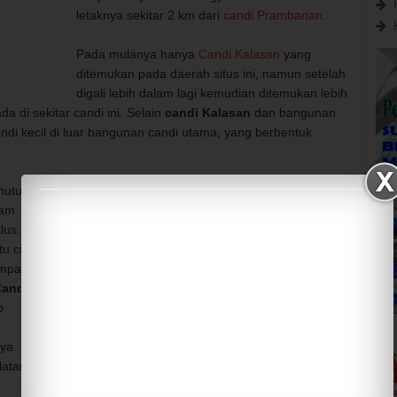
letaknya sekitar 2 km dari
candi Prambanan
.
Pada mulanya hanya
Candi Kalasan
yang
ditemukan pada daerah situs ini, namun setelah
digali lebih dalam lagi kemudian ditemukan lebih
 di sekitar candi ini. Selain
candi Kalasan
dan bangunan
ndi kecil di luar bangunan candi utama, yang berbentuk
nutup
cam
lus.
u ciri
umpai
andi
p
nya
latan