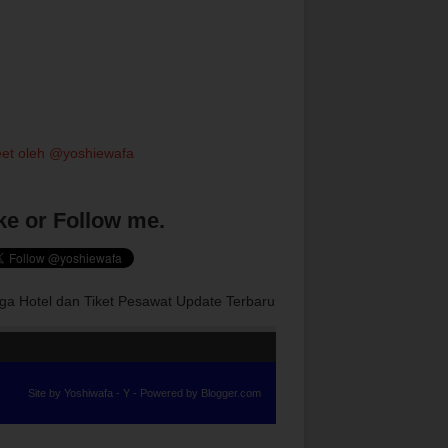
et oleh @yoshiewafa
ke or Follow me.
ga Hotel dan Tiket Pesawat Update Terbaru
Site by
Yoshiwafa
-
Y
- Powered by
Blogger.com