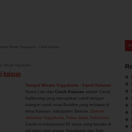
Ar
empat Wisata Yogyakarta - Candi Kalasan
R
wa
,
Wisata Yogyakarta
i Kalasan
Tempat Wisata Yogyakarta - Candi Kalasan
-
Nama Lain dari
Candi Kalasan
adalah Candi
Kalibening yang merupakan candi dengan
kategori candi umat Buddha yang terdapat di
desa Kalasan, kabupaten Sleman,
Daerah
Istimewa Yogyakarta
,
Pulau Jawa
,
Indonesia
.
Candi ini mempunyai 52 stupa yang berada di
sisi jalan raya antara Yogyakarta dan Solo