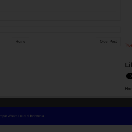
Home
Older Post
Twe
Li
Har
t Wisata Lokal di Indonesia