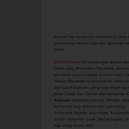
banyak lagi bangunan pendukung yang ada
pendukung lainnya juga ada tiga buah ca
stupa.
Candi Kalasan
ini mempunyai lapisan pe
candi yang dinamakan Bajralepa, sema
plesteran yang terdapat di ukiran batu ha
Hiasan Bajralepa ini merupakan salah sat
dari Candi Kalasan, yang juga dapat dij
pada Candi Sari. Denah dari bangunan
C
Kalasan
berbentuk persegi. Dengan ata
berbentuk segi delapan dan puncaknya
berbentuk dagoba atau stupa. Keadaan
sudah sangatlah rusak. Hanya bagian se
saja yang masih utuh.