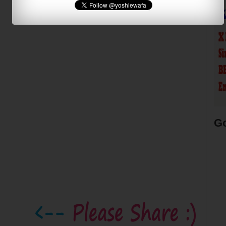
Candi Kalasan
Foto Oleh : wikipedia
G